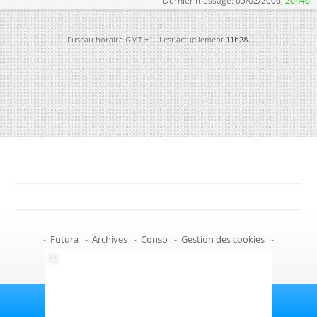
Dernier message:
05/02/2006,
20h46
Fuseau horaire GMT +1. Il est actuellement
11h28
.
-
Futura
-
Archives
-
Conso
-
Gestion des cookies
-
Politique de confidentialité
-
Haut de page