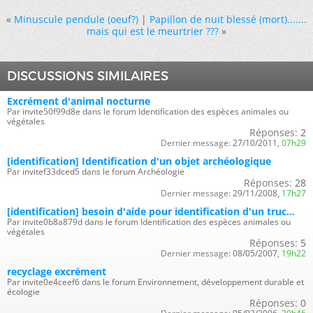
«
Minuscule pendule (oeuf?)
|
Papillon de nuit blessé (mort).......
mais qui est le meurtrier ???
»
DISCUSSIONS SIMILAIRES
Excrément d'animal nocturne
Par invite50f99d8e dans le forum Identification des espèces animales ou
végétales
Réponses:
2
Dernier message:
27/10/2011,
07h29
[identification] Identification d'un objet archéologique
Par invitef33dced5 dans le forum Archéologie
Réponses:
28
Dernier message:
29/11/2008,
17h27
[identification] besoin d'aide pour identification d'un truc...
Par invite0b8a879d dans le forum Identification des espèces animales ou
végétales
Réponses:
5
Dernier message:
08/05/2007,
19h22
recyclage excrément
Par invite0e4ceef6 dans le forum Environnement, développement durable et
écologie
Réponses:
0