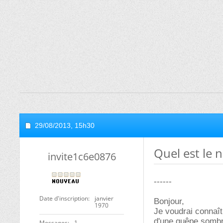
29/08/2013,
15h30
Quel est le 
invite1c6e0876
------
Date d'inscription
janvier
Bonjour,
1970
Je voudrai connaît
d'une guêpe,sombre
Messages
1