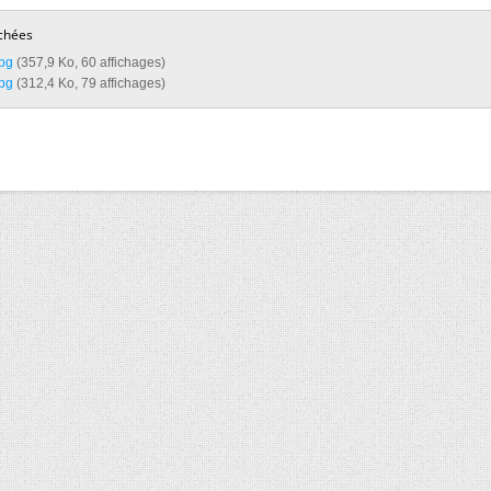
chées
g‎
(357,9 Ko, 60 affichages)
g‎
(312,4 Ko, 79 affichages)