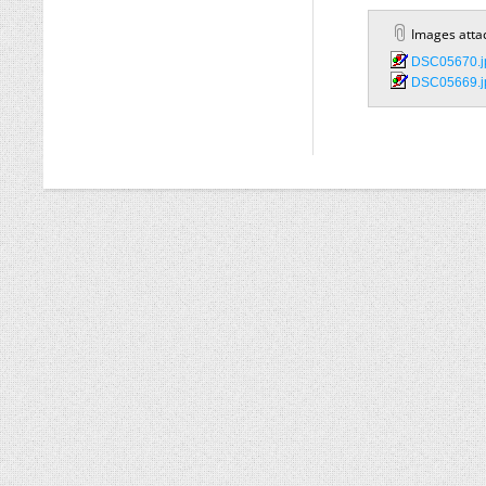
Images atta
DSC05670.jp
DSC05669.jp