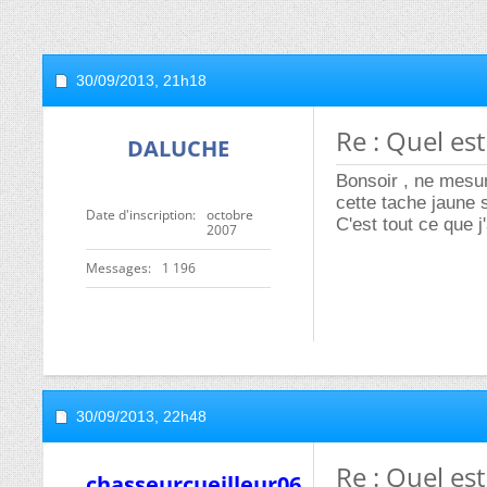
30/09/2013,
21h18
Re : Quel es
DALUCHE
Bonsoir , ne mesu
cette tache jaune 
Date d'inscription
octobre
C'est tout ce que j
2007
Messages
1 196
30/09/2013,
22h48
Re : Quel es
chasseurcueilleur06