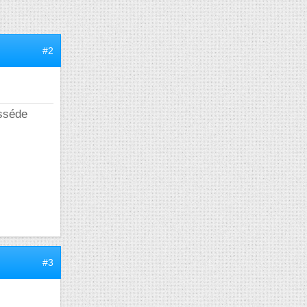
#2
sséde
#3