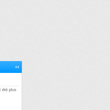
#4
t été plus