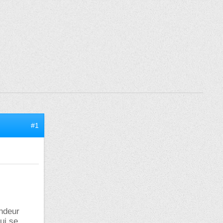
#1
andeur
ui se