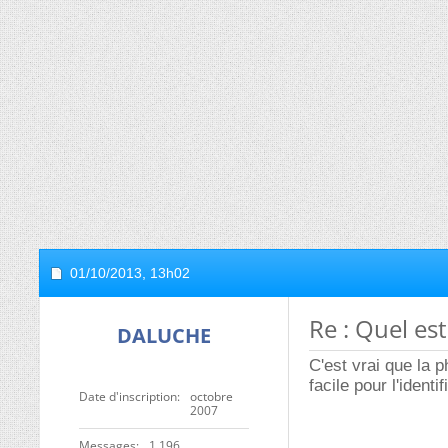
01/10/2013,
13h02
Re : Quel es
DALUCHE
C'est vrai que la p
facile pour l'identif
Date d'inscription
octobre
2007
Messages
1 196