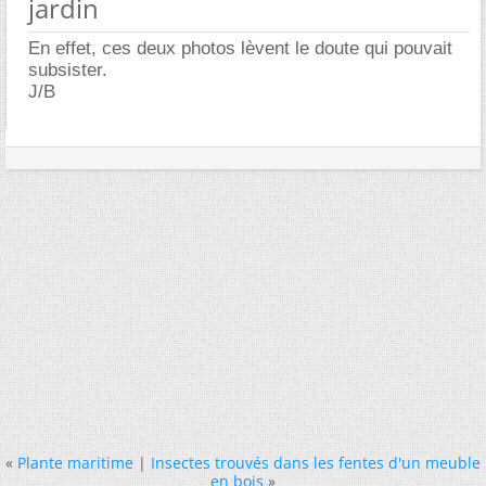
jardin
En effet, ces deux photos lèvent le doute qui pouvait
subsister.
J/B
«
Plante maritime
|
Insectes trouvés dans les fentes d'un meuble
en bois
»