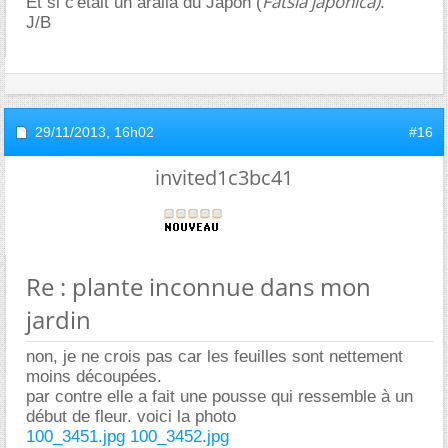
Fatsia japonica)
Et si c'était un aralia du Japon (
.
J/B
29/11/2013,
16h02
#16
invited1c3bc41
Re : plante inconnue dans mon
jardin
non, je ne crois pas car les feuilles sont nettement
moins découpées.
par contre elle a fait une pousse qui ressemble à un
début de fleur. voici la photo
100_3451.jpg
100_3452.jpg