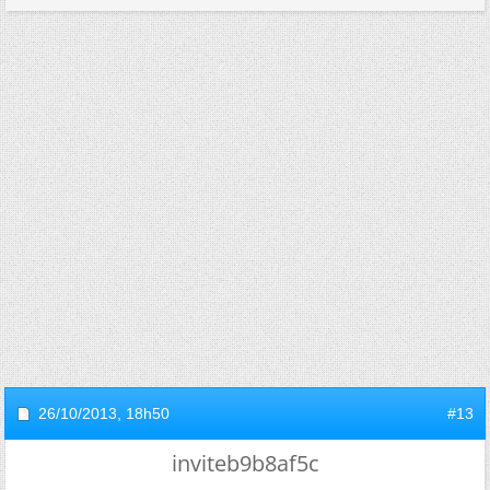
26/10/2013,
18h50
#13
inviteb9b8af5c