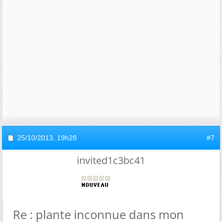
25/10/2013,
19h28
#7
invited1c3bc41
Re : plante inconnue dans mon