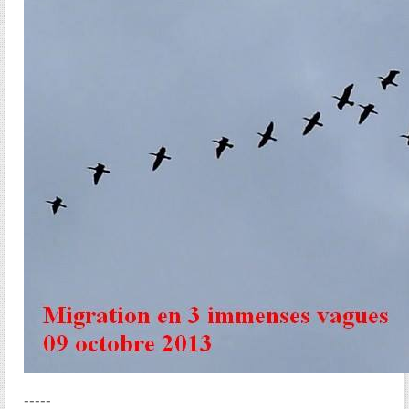
-----