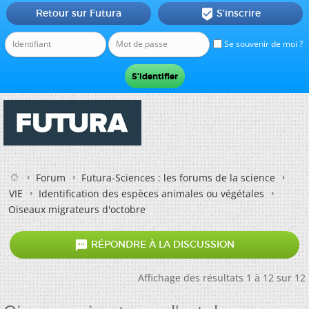
Retour sur Futura
S'inscrire

Se souvenir de moi ?
Forum
Futura-Sciences : les forums de la science
VIE
Identification des espèces animales ou végétales
Oiseaux migrateurs d'octobre

RÉPONDRE À LA DISCUSSION
Affichage des résultats 1 à 12 sur 12