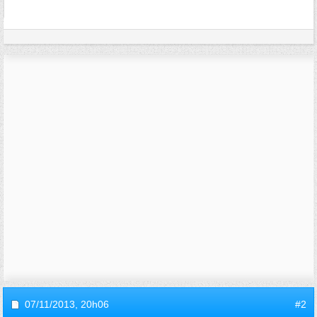
07/11/2013,
20h06
#2