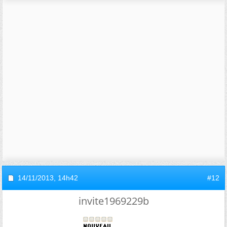
14/11/2013,
14h42
#12
invite1969229b