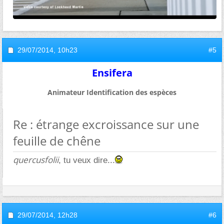
29/07/2014,
10h23
#5
Ensifera
Animateur Identification des espèces
Re : étrange excroissance sur une
feuille de chêne
quercusfolii
, tu veux dire...
29/07/2014,
12h28
#6