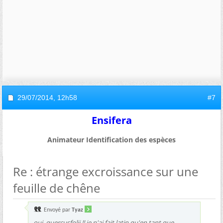
29/07/2014,
12h58
#7
Ensifera
Animateur Identification des espèces
Re : étrange excroissance sur une
feuille de chêne
Envoyé par
Tyaz
oui, quercusfolii !! je n'ai fait latin qu'en tant que