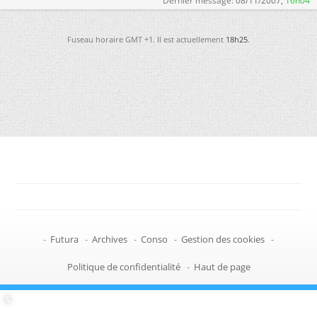
Dernier message:
08/11/2007,
16h04
Fuseau horaire GMT +1. Il est actuellement
18h25
.
-
Futura
-
Archives
-
Conso
-
Gestion des cookies
-
Politique de confidentialité
-
Haut de page