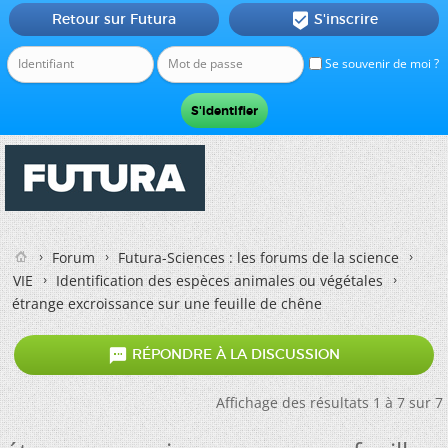
Retour sur Futura
S'inscrire

Se souvenir de moi ?
Forum
Futura-Sciences : les forums de la science
VIE
Identification des espèces animales ou végétales
étrange excroissance sur une feuille de chêne

RÉPONDRE À LA DISCUSSION
Affichage des résultats 1 à 7 sur 7