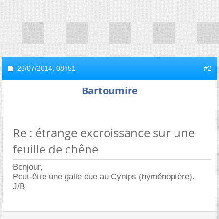
26/07/2014,
08h51
#2
Bartoumire
Re : étrange excroissance sur une
feuille de chêne
Bonjour,
Peut-être une galle due au Cynips (hyménoptère).
J/B