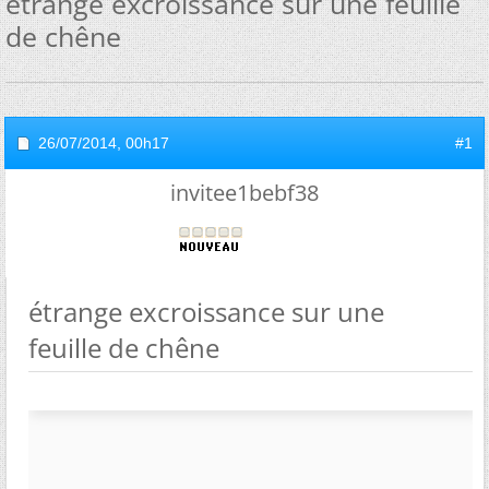
étrange excroissance sur une feuille
de chêne
26/07/2014,
00h17
#1
invitee1bebf38
étrange excroissance sur une
feuille de chêne