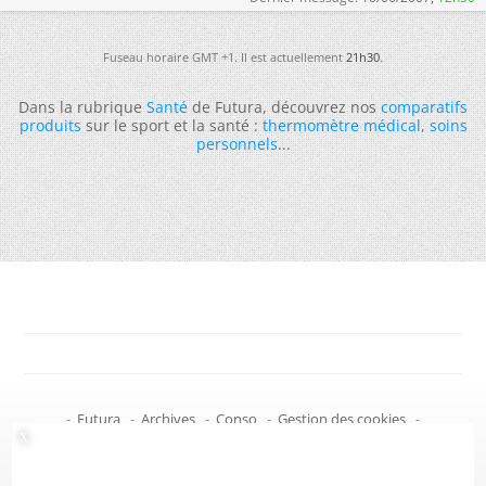
Fuseau horaire GMT +1. Il est actuellement
21h30
.
Dans la rubrique
Santé
de Futura, découvrez nos
comparatifs
produits
sur le sport et la santé :
thermomètre médical
,
soins
personnels
...
-
Futura
-
Archives
-
Conso
-
Gestion des cookies
-
Politique de confidentialité
-
Haut de page