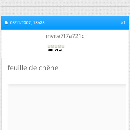
08/11/2007,
13h33
#1
invite7f7a721c
feuille de chêne