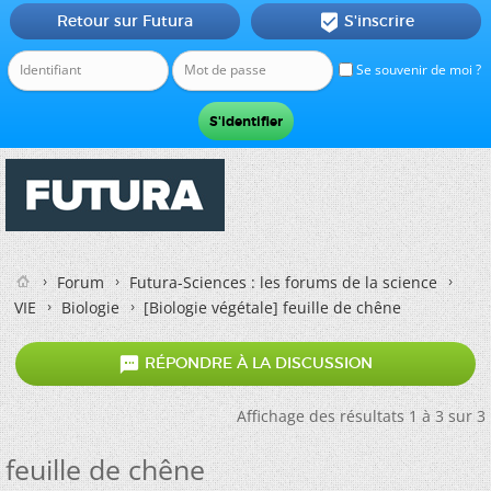
Retour sur Futura
S'inscrire

Se souvenir de moi ?
Forum
Futura-Sciences : les forums de la science
VIE
Biologie
[Biologie végétale]
feuille de chêne

RÉPONDRE À LA DISCUSSION
Affichage des résultats 1 à 3 sur 3
feuille de chêne