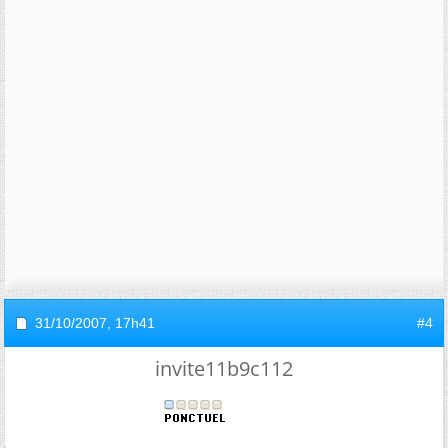
31/10/2007,
17h41
#4
invite11b9c112