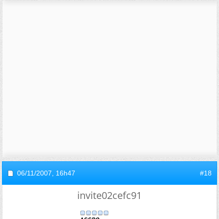
06/11/2007,
16h47
#18
invite02cefc91