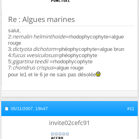
Re : Algues marines
salut,
nemalin helminthoide
2:
=rhodophycophyte=algue
rouge
dictyota dichotom
3:
=phéophycophyte=algue brun
:fucus vvesiculosus
4
=phéophycophyte
gigartina teedii
5:
=rhodophycophyte
chondrus crispus
7:
=algue rouge
pour le1 et le 6 je ne sais pas désolée
05/11/2007,
19h47
#11
invite02cefc91