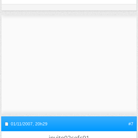
01/11/2007,
20h29
#7
invite02cefc91