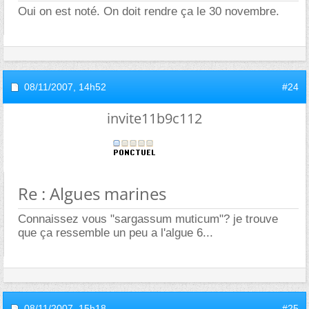
Oui on est noté. On doit rendre ça le 30 novembre.
08/11/2007,
14h52
#24
invite11b9c112
Re : Algues marines
Connaissez vous "sargassum muticum"? je trouve
que ça ressemble un peu a l'algue 6...
08/11/2007,
15h18
#25