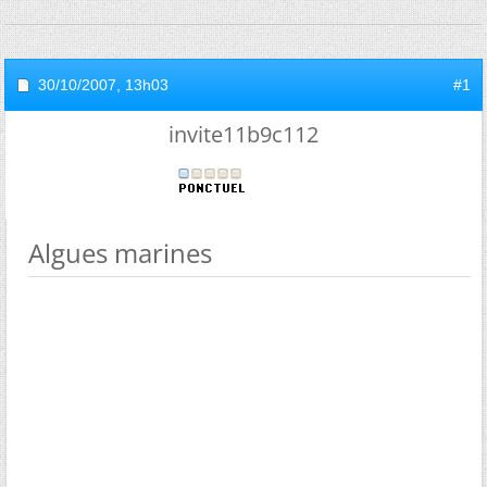
30/10/2007,
13h03
#1
invite11b9c112
Algues marines