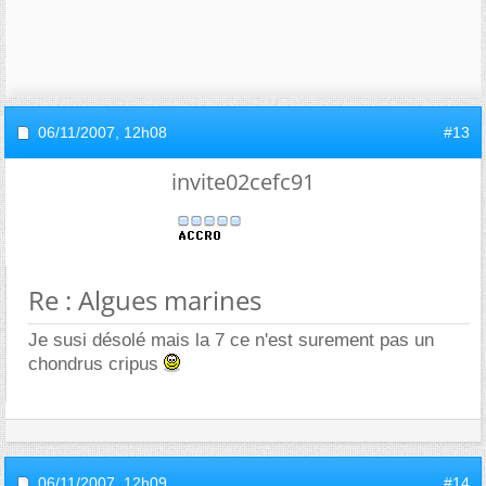
06/11/2007,
12h08
#13
invite02cefc91
Re : Algues marines
Je susi désolé mais la 7 ce n'est surement pas un
chondrus cripus
06/11/2007,
12h09
#14