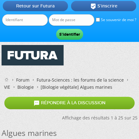
Retour sur Futura
S'inscrire

Se souvenir de moi ?
Forum
Futura-Sciences : les forums de la science
VIE
Biologie
[Biologie végétale]
Algues marines

RÉPONDRE À LA DISCUSSION
Affichage des résultats 1 à 25 sur 25
Algues marines