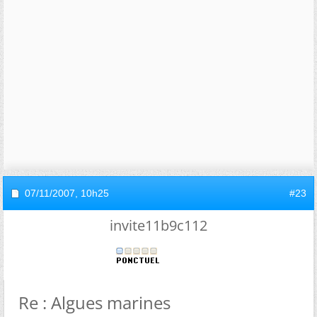
07/11/2007,
10h25
#23
invite11b9c112
Re : Algues marines