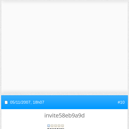
05/11/2007,
18h07
#10
invite58eb9a9d