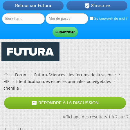
Retour sur Futura
S'inscrire

Se souvenir de moi ?
Forum
Futura-Sciences : les forums de la science
VIE
Identification des espèces animales ou végétales
chenille

RÉPONDRE À LA DISCUSSION
Affichage des résultats 1 à 7 sur 7