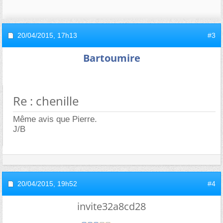
20/04/2015,
17h13
#3
Bartoumire
Re : chenille
Même avis que Pierre.
J/B
20/04/2015,
19h52
#4
invite32a8cd28