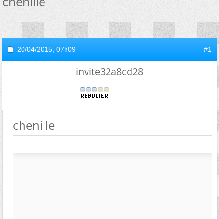
chenille
20/04/2015,
07h09
#1
invite32a8cd28
chenille