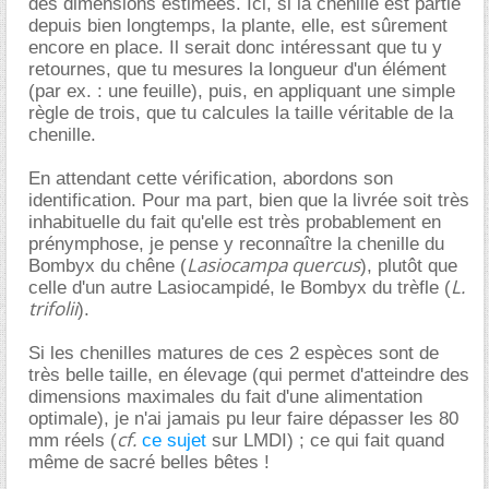
des dimensions estimées. Ici, si la chenille est partie
depuis bien longtemps, la plante, elle, est sûrement
encore en place. Il serait donc intéressant que tu y
retournes, que tu mesures la longueur d'un élément
(par ex. : une feuille), puis, en appliquant une simple
règle de trois, que tu calcules la taille véritable de la
chenille.
En attendant cette vérification, abordons son
identification. Pour ma part, bien que la livrée soit très
inhabituelle du fait qu'elle est très probablement en
prénymphose, je pense y reconnaître la chenille du
Lasiocampa quercus
Bombyx du chêne (
), plutôt que
L.
celle d'un autre Lasiocampidé, le Bombyx du trèfle (
trifolii
).
Si les chenilles matures de ces 2 espèces sont de
très belle taille, en élevage (qui permet d'atteindre des
dimensions maximales du fait d'une alimentation
optimale), je n'ai jamais pu leur faire dépasser les 80
cf.
mm réels (
ce sujet
sur LMDI) ; ce qui fait quand
même de sacré belles bêtes !