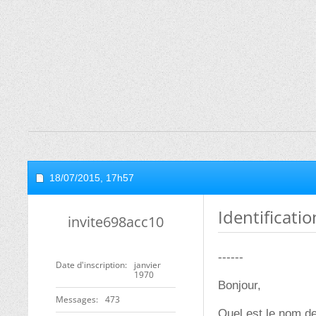
18/07/2015,
17h57
Identificatio
invite698acc10
------
Date d'inscription
janvier
1970
Bonjour,
Messages
473
Quel est le nom de 