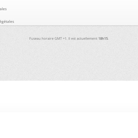
ales
égétales
Fuseau horaire GMT +1. Il est actuellement
18h15
.
-
Futura
-
Archives
-
Conso
-