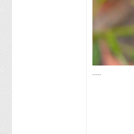
-----