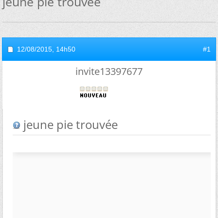
jeune pie trouvée
12/08/2015,
14h50
#1
invite13397677
jeune pie trouvée