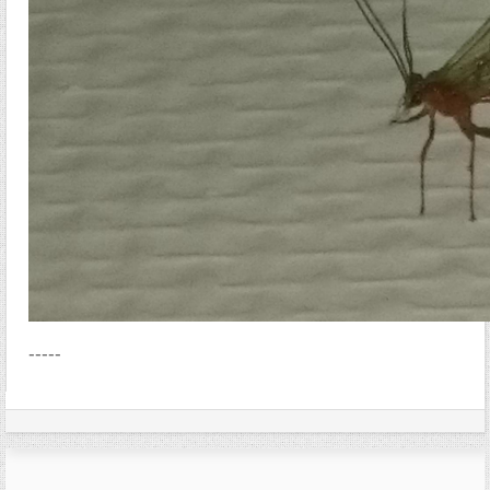
-----