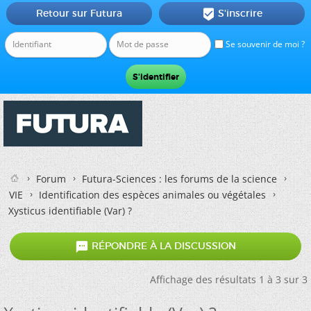
Retour sur Futura
S'inscrire

Se souvenir de moi ?
Forum
Futura-Sciences : les forums de la science
VIE
Identification des espèces animales ou végétales
Xysticus identifiable (Var) ?

RÉPONDRE À LA DISCUSSION
Affichage des résultats 1 à 3 sur 3