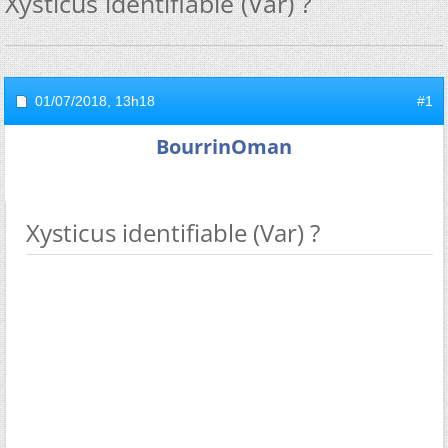
Xysticus identifiable (Var) ?
01/07/2018,
13h18
#1
BourrinOman
Xysticus identifiable (Var) ?