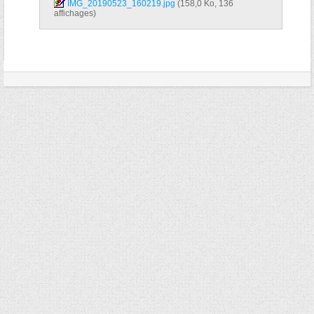
IMG_20190523_160219.jpg‎
(158,0 Ko, 136
affichages)