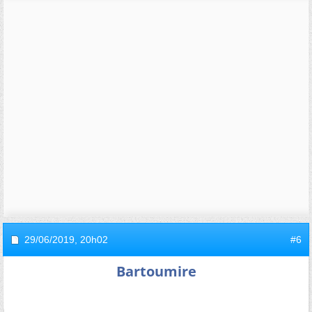
29/06/2019,
20h02
#6
Bartoumire