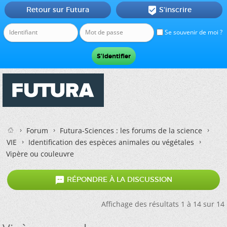
Retour sur Futura
S'inscrire

Se souvenir de moi ?
Forum
Futura-Sciences : les forums de la science
VIE
Identification des espèces animales ou végétales
Vipère ou couleuvre

RÉPONDRE À LA DISCUSSION
Affichage des résultats 1 à 14 sur 14