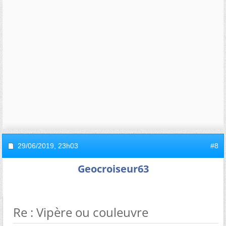
29/06/2019,
23h03
#8
Geocroiseur63
Re : Vipère ou couleuvre