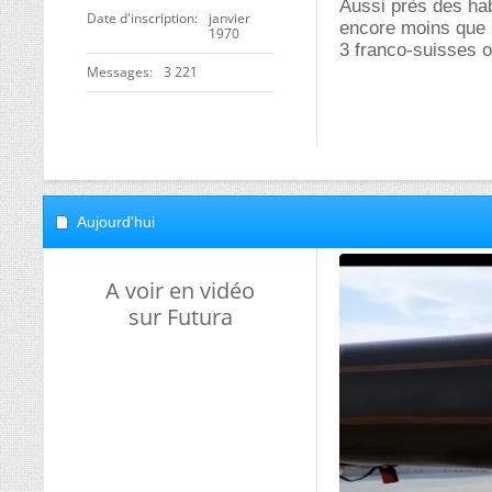
Aussi près des habi
Date d'inscription
janvier
encore moins que r
1970
3 franco-suisses o
Messages
3 221
Aujourd'hui
A voir en vidéo
sur Futura