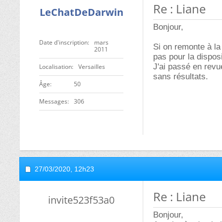
Re : Liane
LeChatDeDarwin
Bonjour,
Date d'inscription
mars
Si on remonte à la
2011
pas pour la disposi
J'ai passé en rev
Localisation
Versailles
sans résultats.
ge
50
Messages
306
27/03/2020,
12h23
Re : Liane
invite523f53a0
Bonjour,