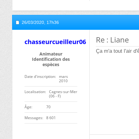
26/03/2020,
17h36
Re : Liane
chasseurcueilleur06
Ça m'a tout l'air d'
Animateur
Identification des
espèces
Date d'inscription
mars
2010
Localisation
Cagnes-sur-Mer
(06 - F)
ge
70
Messages
8 601