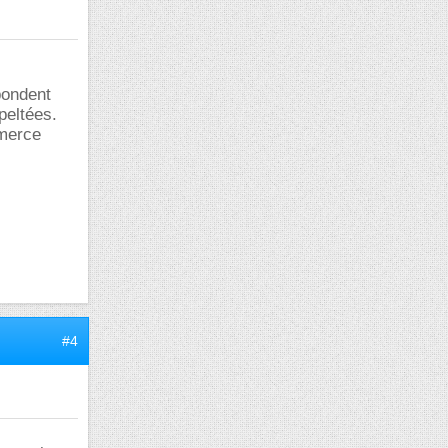
pondent
peltées.
mmerce
#4