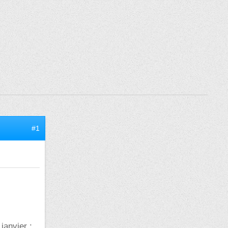
#1
janvier :