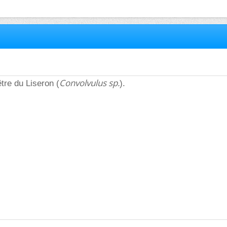
Convolvulus sp.
être du Liseron (
).