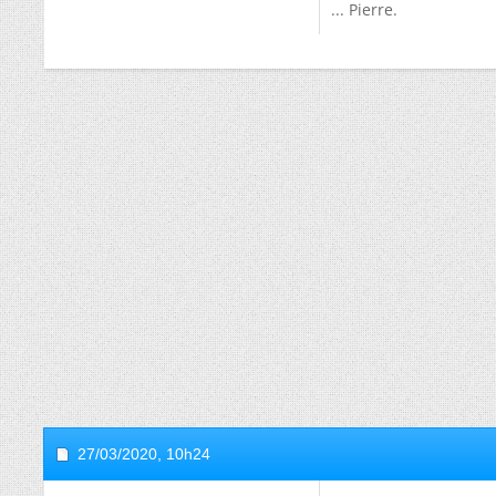
... Pierre.
27/03/2020,
10h24