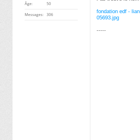
ge
50
fondation edf - lia
Messages
306
05693.jpg
-----