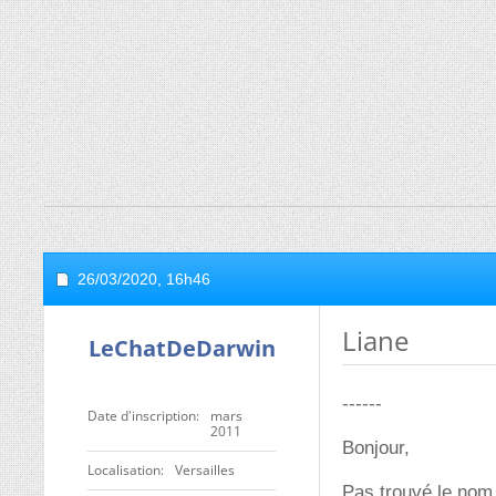
26/03/2020,
16h46
Liane
LeChatDeDarwin
------
Date d'inscription
mars
2011
Bonjour,
Localisation
Versailles
Pas trouvé le nom 