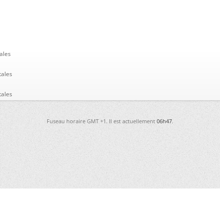
ales
tales
tales
Fuseau horaire GMT +1. Il est actuellement
06h47
.