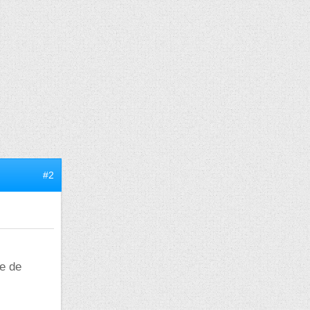
#2
s
ce de