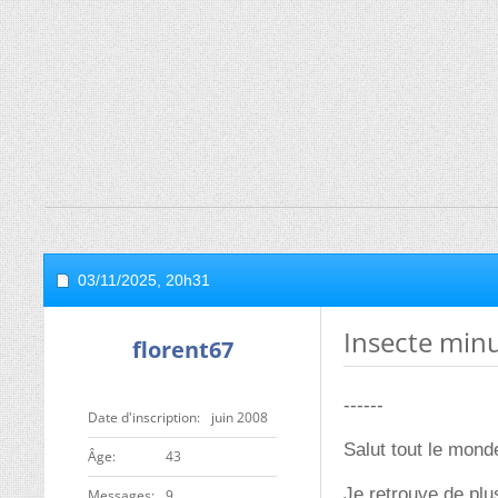
03/11/2025,
20h31
Insecte min
florent67
------
Date d'inscription
juin 2008
Salut tout le mond
ge
43
Je retrouve de plu
Messages
9