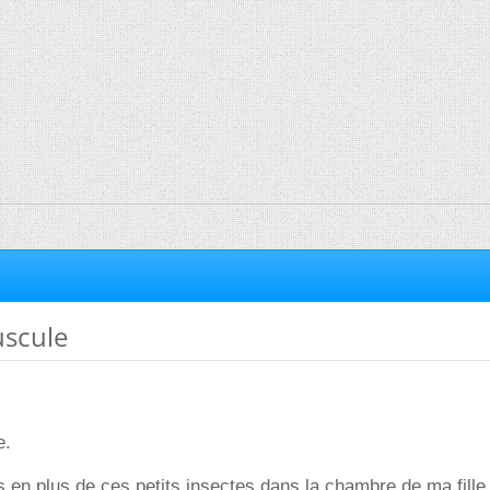
uscule
e.
s en plus de ces petits insectes dans la chambre de ma fille