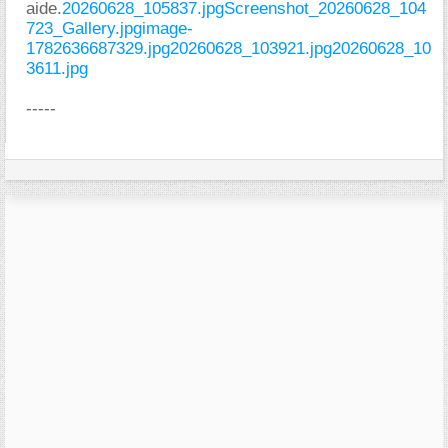
aide.
20260628_105837.jpg
Screenshot_20260628_104
723_Gallery.jpg
image-
1782636687329.jpg
20260628_103921.jpg
20260628_10
3611.jpg
-----