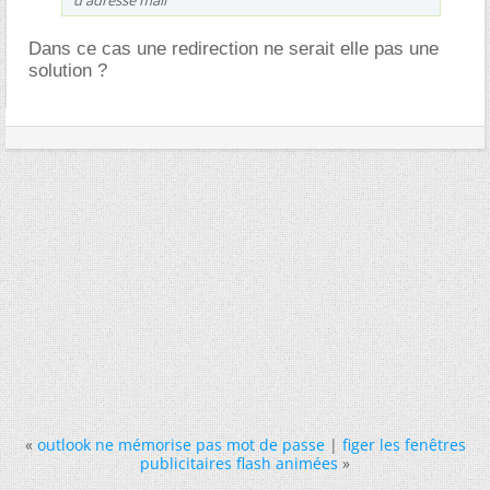
Dans ce cas une redirection ne serait elle pas une
solution ?
«
outlook ne mémorise pas mot de passe
|
figer les fenêtres
publicitaires flash animées
»