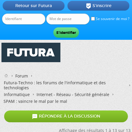
Retour sur Futura
S'inscrire

Se souvenir de moi ?
Forum
Futura-Techno : les forums de l'informatique et des
technologies
Informatique
Internet - Réseau - Sécurité générale
SPAM : vaincre le mal par le mal

RÉPONDRE À LA DISCUSSION
Affichage des résultats 1 à 13 sur 13