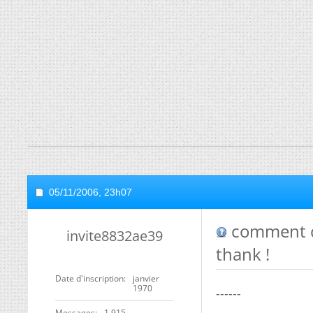
05/11/2006,
23h07
comment co
invite8832ae39
thank !
Date d'inscription
janvier
1970
------
Messages
1 915