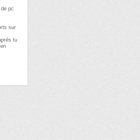
 de pc
rts sur
aprés tu
 en