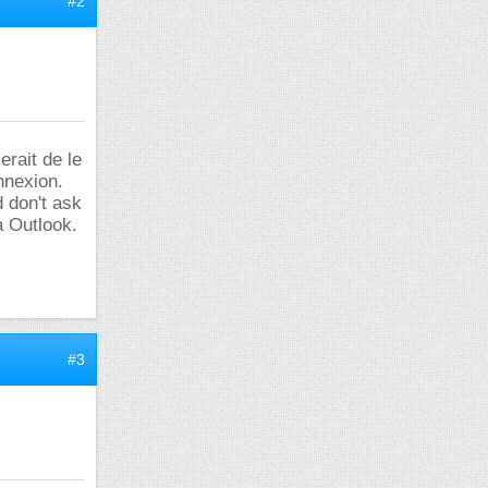
#2
erait de le
nnexion.
 don't ask
à Outlook.
#3