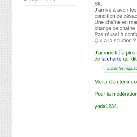
Slt,
J'arrive à avoir l
condition de désact
Une chaîne en marc
change de chaîne re
Pas réussi à confi
Qui a la solution 
J'ai modifié à plus
de
la charte
qui dit
Evitez les majusc
Merci d'en tenir co
Pour la modération
yoda1234.
-----