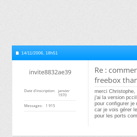
14/11/2006,
18h51
Re : comment
invite8832ae39
freebox than
Date d'inscription
janvier
merci Christophe,
1970
j'ai la version pccil
pour configurer je
Messages
1 915
car je vois gérer l
pour les ports com