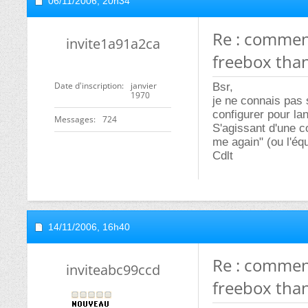
06/11/2006,
20h34
Re : comment
invite1a91a2ca
freebox than
Date d'inscription
janvier
Bsr,
1970
je ne connais pas 
configurer pour la
Messages
724
S'agissant d'une c
me again" (ou l'éq
Cdlt
14/11/2006,
16h40
Re : comment
inviteabc99ccd
freebox than