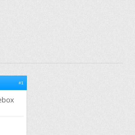
#1
eebox