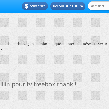
S'inscrire
Retour sur Futura

e et des technologies
Informatique
Internet - Réseau - Sécuri
k !
lin pour tv freebox thank !