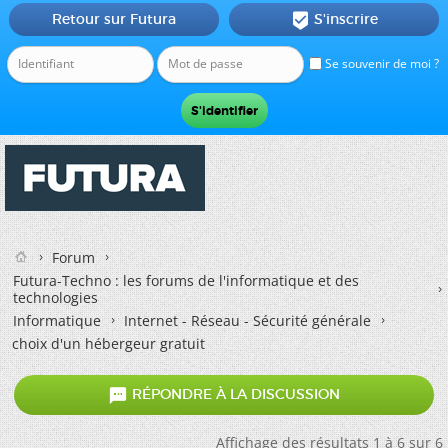
Retour sur Futura
S'inscrire

Se souvenir de moi ?
Forum
Futura-Techno : les forums de l'informatique et des
technologies
Informatique
Internet - Réseau - Sécurité générale
choix d'un hébergeur gratuit

RÉPONDRE À LA DISCUSSION
Affichage des résultats 1 à 6 sur 6