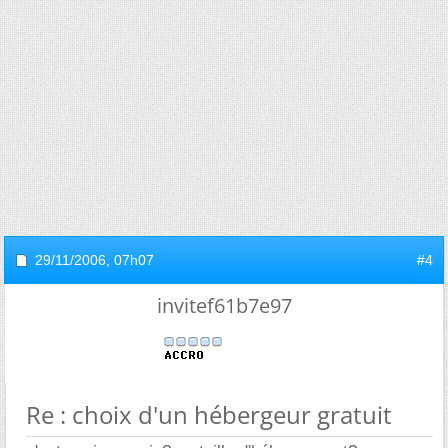
29/11/2006,
07h07
#4
invitef61b7e97
Re : choix d'un hébergeur gratuit