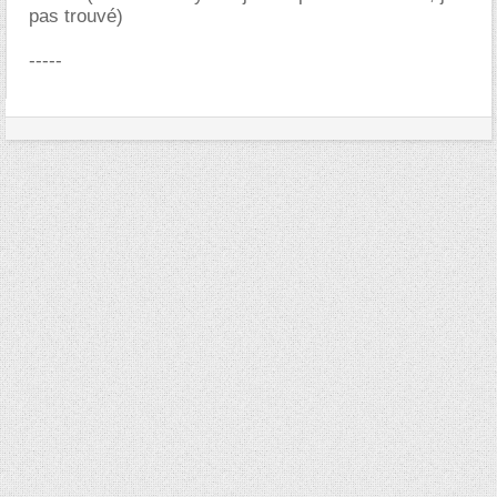
pas trouvé)
-----