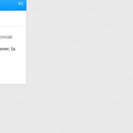
#2
onnait
avec la