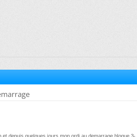
emarrage
xp et depuis quelques jours mon ordi au demarrage bloque 3-