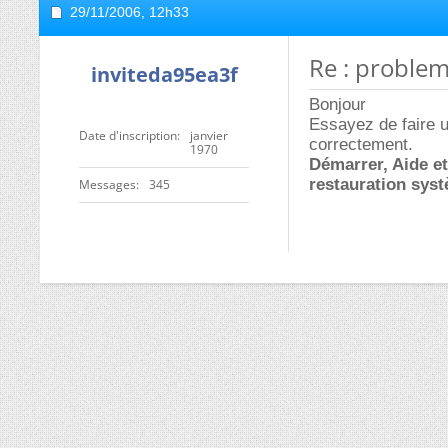
29/11/2006,
12h33
Re : proble
inviteda95ea3f
Bonjour
Essayez de faire u
Date d'inscription
janvier
correctement.
1970
Démarrer, Aide et
restauration sys
Messages
345