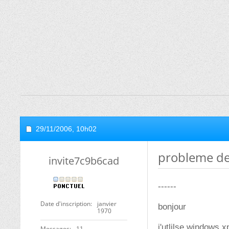
29/11/2006,
10h02
probleme d
invite7c9b6cad
------
Date d'inscription
janvier
bonjour
1970
j'utlilse windows 
Messages
11