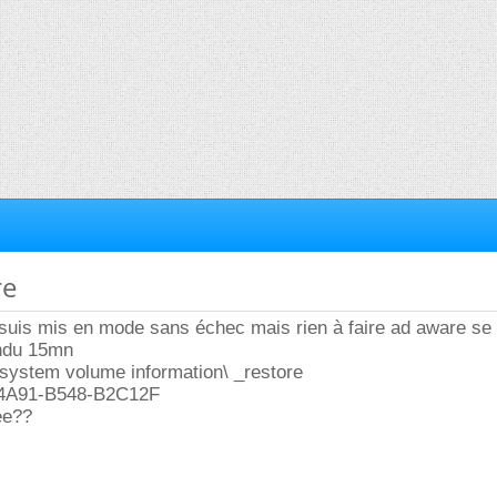
re
suis mis en mode sans échec mais rien à faire ad aware se
tendu 15mn
:\system volume information\ _restore
4A91-B548-B2C12F
ée??