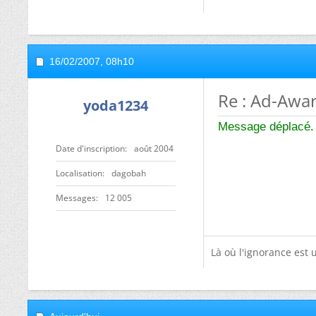
16/02/2007,
08h10
Re : Ad-Awa
yoda1234
Message déplacé.
Date d'inscription
août 2004
Localisation
dagobah
Messages
12 005
Là où l'ignorance est u