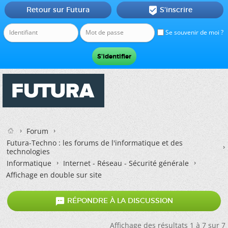
Retour sur Futura
S'inscrire

Se souvenir de moi ?
Forum
Futura-Techno : les forums de l'informatique et des
technologies
Informatique
Internet - Réseau - Sécurité générale
Affichage en double sur site

RÉPONDRE À LA DISCUSSION
Affichage des résultats 1 à 7 sur 7