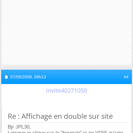
07/09/2008,
08h13
#4
invite40271050
Re : Affichage en double sur site
Bjr JPL30,
Lorsque je clique sur le "bouquin" je ne VOIS qu'une