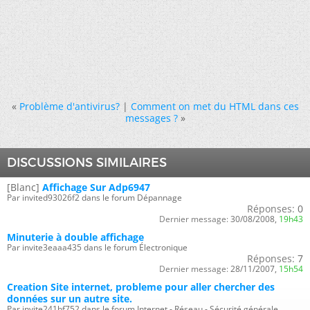
«
Problème d'antivirus?
|
Comment on met du HTML dans ces
messages ?
»
DISCUSSIONS SIMILAIRES
[Blanc]
Affichage Sur Adp6947
Par invited93026f2 dans le forum Dépannage
Réponses:
0
Dernier message:
30/08/2008,
19h43
Minuterie à double affichage
Par invite3eaaa435 dans le forum Électronique
Réponses:
7
Dernier message:
28/11/2007,
15h54
Creation Site internet, probleme pour aller chercher des
données sur un autre site.
Par invite241bf752 dans le forum Internet - Réseau - Sécurité générale