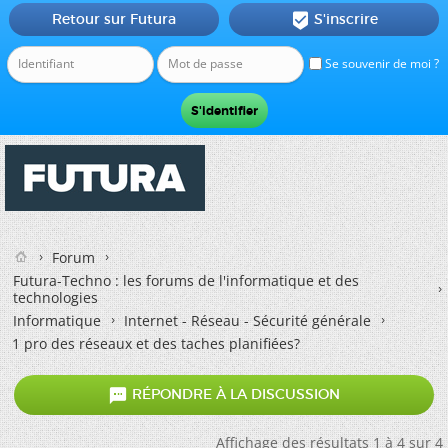
Retour sur Futura
S'inscrire

Se souvenir de moi ?
Forum
Futura-Techno : les forums de l'informatique et des
technologies
Informatique
Internet - Réseau - Sécurité générale
1 pro des réseaux et des taches planifiées?

RÉPONDRE À LA DISCUSSION
Affichage des résultats 1 à 4 sur 4