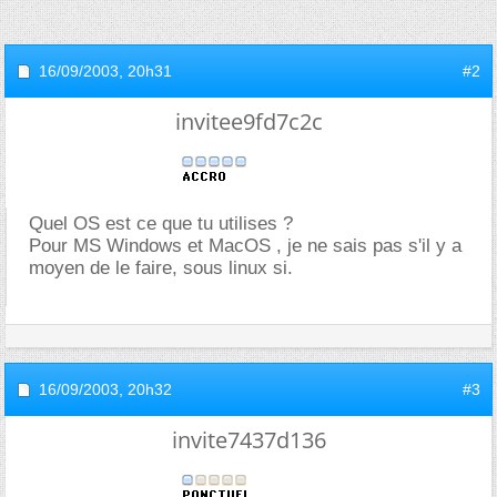
16/09/2003,
20h31
#2
invitee9fd7c2c
Quel OS est ce que tu utilises ?
Pour MS Windows et MacOS , je ne sais pas s'il y a
moyen de le faire, sous linux si.
16/09/2003,
20h32
#3
invite7437d136