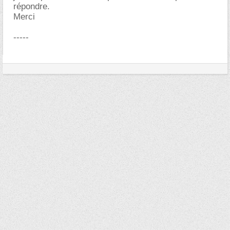
répondre.
Merci
-----