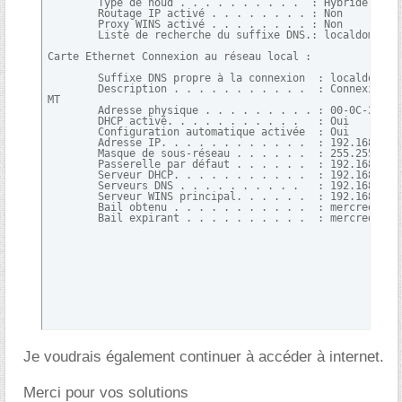
        Type de noud . . . . . . . . . .  : Hybride

        Routage IP activé . . . . . . . . : Non

        Proxy WINS activé . . . . . . . . : Non

        Liste de recherche du suffixe DNS.: localdomain

Carte Ethernet Connexion au réseau local :

        Suffixe DNS propre à la connexion  : localdomain

        Description . . . . . . . . . . .  : Connexion ré
MT

        Adresse physique . . . . . . . . . : 00-0C-29-7A-
        DHCP activé. . . . . . . . . . .   : Oui

        Configuration automatique activée  : Oui

        Adresse IP. . . . . . . . . . . .  : 192.168.237.
        Masque de sous-réseau . . . . . .  : 255.255.255.
        Passerelle par défaut . . . . . .  : 192.168.237.
        Serveur DHCP. . . . . . . . . . .  : 192.168.237.
        Serveurs DNS . . . . . . . . . .   : 192.168.237.
        Serveur WINS principal. . . . . .  : 192.168.237.
        Bail obtenu . . . . . . . . . . .  : mercredi 19 
        Bail expirant . . . . . . . . . .  : mercredi 19
Je voudrais également continuer à accéder à internet.
Merci pour vos solutions