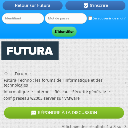
Retour sur Futura
S'inscrire

Se souvenir de moi ?
Forum
Futura-Techno : les forums de l'informatique et des
technologies
Informatique
Internet - Réseau - Sécurité générale
config réseau w2003 server sur VMware

RÉPONDRE À LA DISCUSSION
Affichage des résultats 1 à 3 sur 3