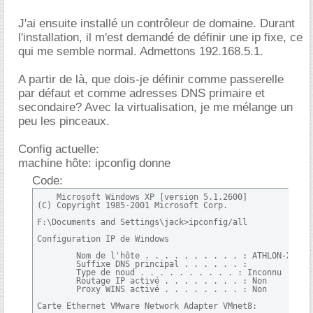
J'ai ensuite installé un contrôleur de domaine. Durant
l'installation, il m'est demandé de définir une ip fixe, ce
qui me semble normal. Admettons 192.168.5.1.
A partir de là, que dois-je définir comme passerelle
par défaut et comme adresses DNS primaire et
secondaire? Avec la virtualisation, je me mélange un
peu les pinceaux.
Config actuelle:
machine hôte: ipconfig donne
Code:
    Microsoft Windows XP [version 5.1.2600]

(C) Copyright 1985-2001 Microsoft Corp.

F:\Documents and Settings\jack>ipconfig/all

Configuration IP de Windows

        Nom de l'hôte . . . . . . . . . . : ATHLON-XP3000
        Suffixe DNS principal . . . . . . :

        Type de noud . . . . . . . . . . : Inconnu

        Routage IP activé . . . . . . . . : Non

        Proxy WINS activé . . . . . . . . : Non

Carte Ethernet VMware Network Adapter VMnet8:
