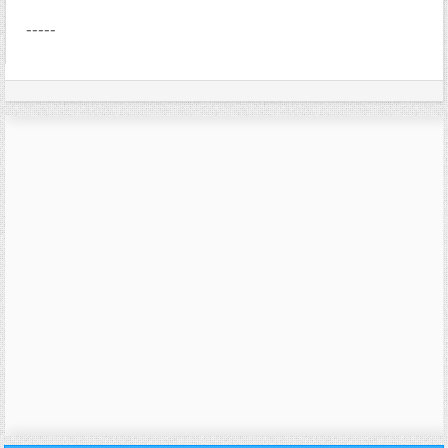
-----