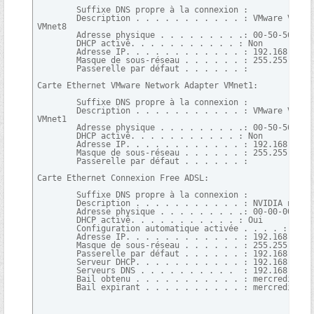
        Suffixe DNS propre à la connexion :

        Description . . . . . . . . . . . : VMware Virtua
VMnet8

        Adresse physique . . . . . . . . .: 00-50-56-C0-0
        DHCP activé. . . . . . . . . . . : Non

        Adresse IP. . . . . . . . . . . . : 192.168.237.1
        Masque de sous-réseau . . . . . . : 255.255.255.0
        Passerelle par défaut . . . . . . :

Carte Ethernet VMware Network Adapter VMnet1:

        Suffixe DNS propre à la connexion :

        Description . . . . . . . . . . . : VMware Virtua
VMnet1

        Adresse physique . . . . . . . . .: 00-50-56-C0-0
        DHCP activé. . . . . . . . . . . : Non

        Adresse IP. . . . . . . . . . . . : 192.168.157.1
        Masque de sous-réseau . . . . . . : 255.255.255.0
        Passerelle par défaut . . . . . . :

Carte Ethernet Connexion Free ADSL:

        Suffixe DNS propre à la connexion :

        Description . . . . . . . . . . . : NVIDIA nForce
        Adresse physique . . . . . . . . .: 00-00-00-20-E
        DHCP activé. . . . . . . . . . . : Oui

        Configuration automatique activée . . . . : Oui

        Adresse IP. . . . . . . . . . . . : 192.168.1.101
        Masque de sous-réseau . . . . . . : 255.255.255.0
        Passerelle par défaut . . . . . . : 192.168.1.1

        Serveur DHCP. . . . . . . . . . . : 192.168.1.1

        Serveurs DNS . . . . . . . . . .  : 192.168.1.1

        Bail obtenu . . . . . . . . . . . : mercredi 19 a
        Bail expirant . . . . . . . . . . : mercredi 26 