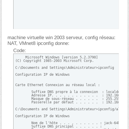
machine virtuelle win 2003 serveur, config réseau:
NAT, VMnet8 ipconfig donne:
Code:
     Microsoft Windows [version 5.2.3790]

(C) Copyright 1985-2003 Microsoft Corp.

C:\Documents and Settings\Administrateur>ipconfig

Configuration IP de Windows

Carte Ethernet Connexion au réseau local :

        Suffixe DNS propre à la connexion  : localdomain

        Adresse IP. . . . . . . . . . . .  : 192.168.237.
        Masque de sous-réseau . . . . . .  : 255.255.255.
        Passerelle par défaut . . . . . .  : 192.168.237.
C:\Documents and Settings\Administrateur>ipconfig/all

Configuration IP de Windows

        Nom de l'hôte . . . . . . . . . . : jack-64bb4575
        Suffixe DNS principal . . . . . . :
