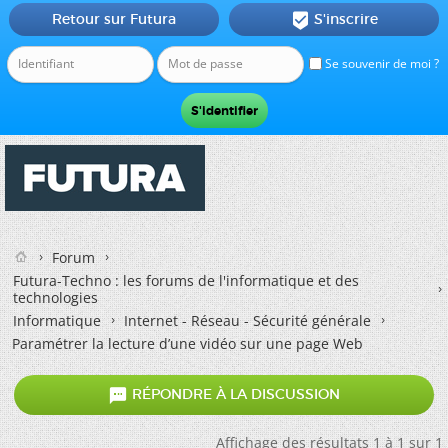
Retour sur Futura
S'inscrire

Se souvenir de moi ?
Forum
Futura-Techno : les forums de l'informatique et des
technologies
Informatique
Internet - Réseau - Sécurité générale
Paramétrer la lecture d’une vidéo sur une page Web

RÉPONDRE À LA DISCUSSION
Affichage des résultats 1 à 1 sur 1