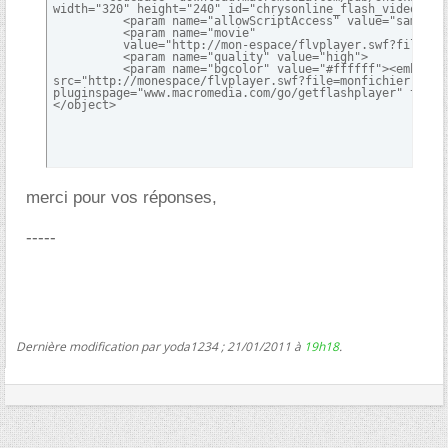
width="320" height="240" id="chrysonline_flash_video " al
          <param name="allowScriptAccess" value="sameDoma
          <param name="movie"

          value="http://mon-espace/flvplayer.swf?file=mon
          <param name="quality" value="high">

          <param name="bgcolor" value="#ffffff"><embed wi
src="http://monespace/flvplayer.swf?file=monfichier.flv" 
pluginspage="www.macromedia.com/go/getflashplayer" type="
</object>
merci pour vos réponses,
-----
Dernière modification par yoda1234 ; 21/01/2011 à
19h18
.