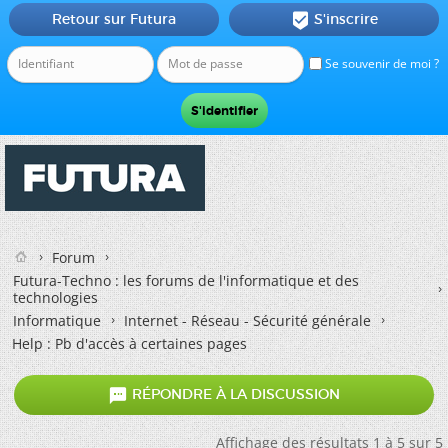
Retour sur Futura
S'inscrire

Se souvenir de moi ?
Forum
Futura-Techno : les forums de l'informatique et des
technologies
Informatique
Internet - Réseau - Sécurité générale
Help : Pb d'accès à certaines pages

RÉPONDRE À LA DISCUSSION
Affichage des résultats 1 à 5 sur 5