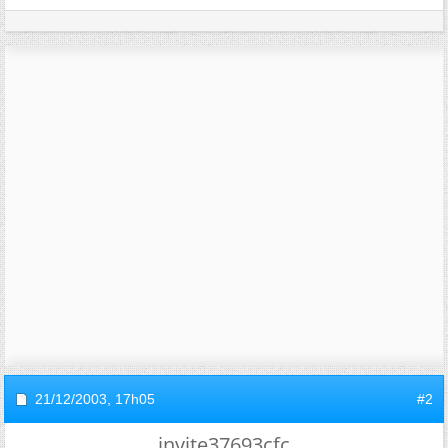
21/12/2003,
17h05
#2
invite37693cfc