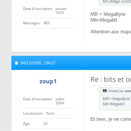
Mo (Méga octet)
Date d'inscription
janvier
1970
MB = MegaByte
Mb=Megabit
Messages
883
Attention aux maj
04/12/2005,
19h17
Re : bits et 
zoup1
Envoyé par
ove
MB = MegaByte
Date d'inscription
juillet
2004
Mb=Megabit
Localisation
Paris
Et bien, je ne con
ge
62