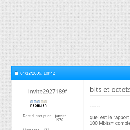
04/12/2005,
18h42
bits et octet
invite2927189f
------
Date d'inscription
janvier
quel est le rapport
1970
100 Mbits= combie
Messages
173