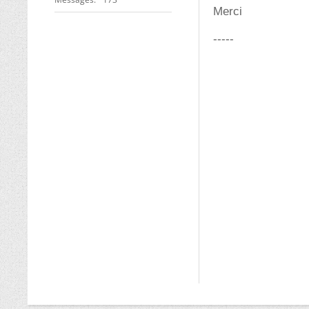
Merci
-----