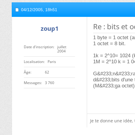
04/12/2005,
18h51
Re : bits et 
zoup1
1 byte = 1 octet (
1 octet = 8 bit.
Date d'inscription
juillet
2004
1k = 2^10= 1024 (k
1M = 2^10 k = 1 0
Localisation
Paris
ge
62
G&#233;n&#233;ral
d&#233;bits d'une 
Messages
3 760
(M&#233;ga octet)
Je te donne une idée,