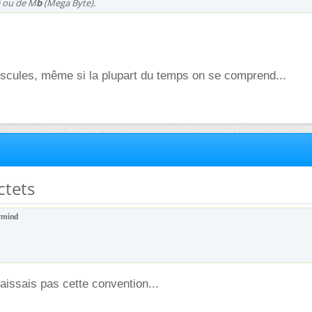
 ou de M
b
(Mega Byte).
uscules, même si la plupart du temps on se comprend...
octets
rmind
naissais pas cette convention...