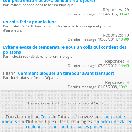
comprise entre 4 et 20°C pendant 4 à 5 jours?
Par invited9bacedd dans le forum Physique
Réponses:
29
Dernier message:
23/04/2015,
08h42
un colis fedex pour la lune
Par invite0b9f490f dans le forum Matériel astronomique et photos
d'amateurs
Réponses:
10
Dernier message:
10/05/2014,
10h09
Eviter elevage de temperature pour un colis qui contient des
poissons
Par invite238067d9 dans le forum Biologie
Réponses:
4
Dernier message:
07/05/2012,
14h45
[Blanc]
Comment bloquer un tambour avant transport
Par j.luc41 dans le forum Dépannage
Réponses:
4
Dernier message:
01/05/2008,
19h21
Fuseau horaire GMT +1. Il est actuellement
14h52
.
Dans la rubrique
Tech
de Futura, découvrez nos
comparatifs
produits
sur l'informatique et les technologies :
imprimantes laser
couleur
,
casques audio
,
chaises gamer
...