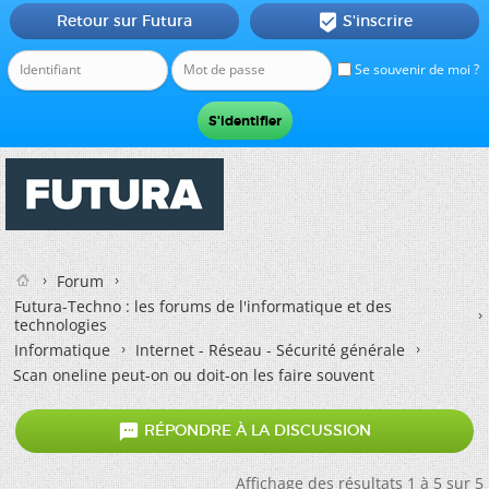
Retour sur Futura
S'inscrire

Se souvenir de moi ?
Forum
Futura-Techno : les forums de l'informatique et des
technologies
Informatique
Internet - Réseau - Sécurité générale
Scan oneline peut-on ou doit-on les faire souvent

RÉPONDRE À LA DISCUSSION
Affichage des résultats 1 à 5 sur 5