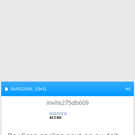
04/05/2006,
13h41
#4
invite275db609