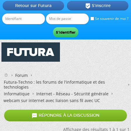
Retour sur Futura
S'inscrire

Se souvenir de moi ?
Forum
Futura-Techno : les forums de l'informatique et des
technologies
Informatique
Internet - Réseau - Sécurité générale
webcam sur internet avec liaison sans fil avec UC

RÉPONDRE À LA DISCUSSION
Affichage des résultats 1 à 1 sur 1