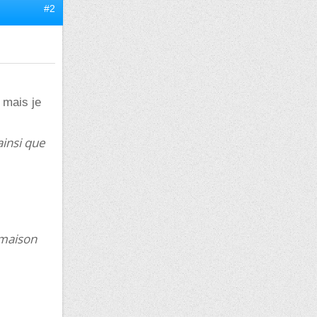
#2
s mais je
ainsi que
e maison