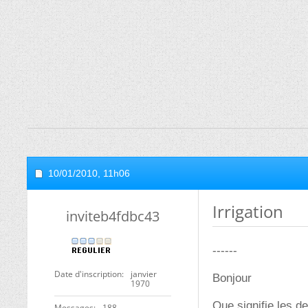
10/01/2010,
11h06
Irrigation
inviteb4fdbc43
------
Date d'inscription
janvier
Bonjour
1970
Que signifie les de
Messages
188