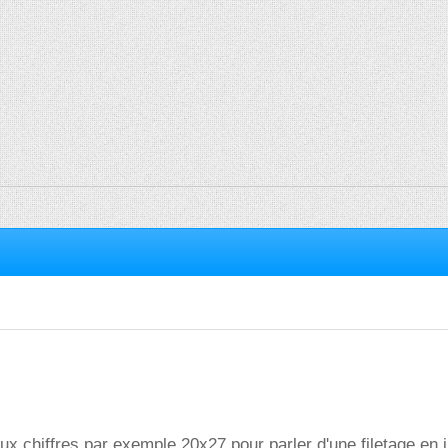
ux chiffres par exemple 20x27 pour parler d'une filetage en i