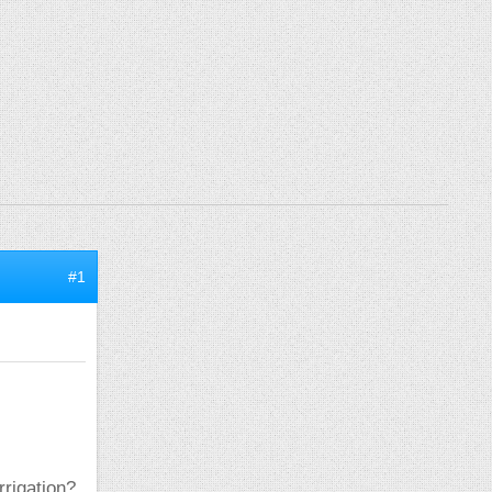
#1
rrigation?