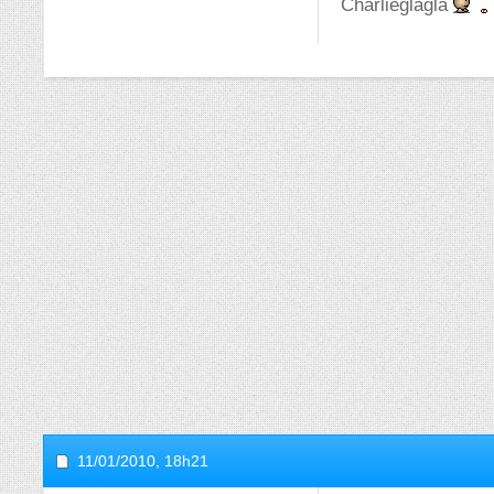
Charlieglagla
11/01/2010,
18h21