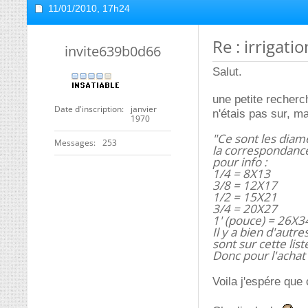
11/01/2010,
17h24
Re : irrigatio
invite639b0d66
Salut.
une petite recherch
Date d'inscription
janvier
n'étais pas sur, ma
1970
"Ce sont les diamè
Messages
253
la correspondance 
pour info :
1/4 = 8X13
3/8 = 12X17
1/2 = 15X21
3/4 = 20X27
1' (pouce) = 26X3
Il y a bien d'autr
sont sur cette list
Donc pour l'achat 
Voila j'espére que 