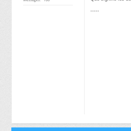
-----