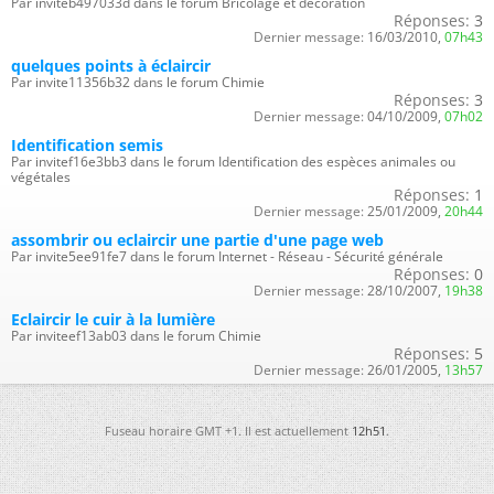
Par inviteb497033d dans le forum Bricolage et décoration
Réponses:
3
Dernier message:
16/03/2010,
07h43
quelques points à éclaircir
Par invite11356b32 dans le forum Chimie
Réponses:
3
Dernier message:
04/10/2009,
07h02
Identification semis
Par invitef16e3bb3 dans le forum Identification des espèces animales ou
végétales
Réponses:
1
Dernier message:
25/01/2009,
20h44
assombrir ou eclaircir une partie d'une page web
Par invite5ee91fe7 dans le forum Internet - Réseau - Sécurité générale
Réponses:
0
Dernier message:
28/10/2007,
19h38
Eclaircir le cuir à la lumière
Par inviteef13ab03 dans le forum Chimie
Réponses:
5
Dernier message:
26/01/2005,
13h57
Fuseau horaire GMT +1. Il est actuellement
12h51
.