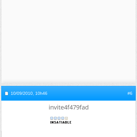
10/09/2010,
10h46
#6
invite4f479fad