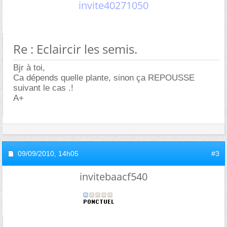
invite40271050
Re : Eclaircir les semis.
Bjr à toi,
Ca dépends quelle plante, sinon ça REPOUSSE
suivant le cas .!
A+
09/09/2010,
14h05
#3
invitebaacf540