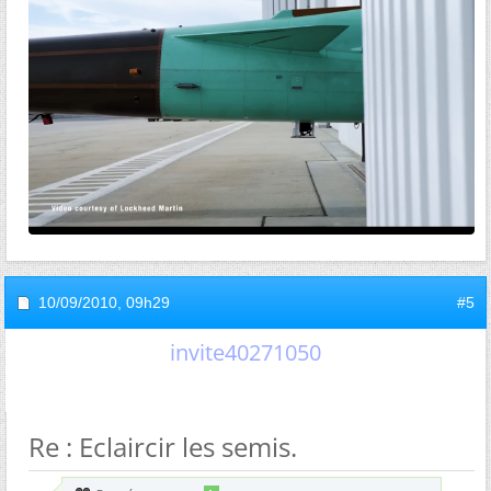
10/09/2010,
09h29
#5
invite40271050
Re : Eclaircir les semis.