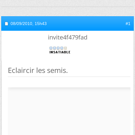
08/09/2010,
15h43
#1
invite4f479fad
Eclaircir les semis.