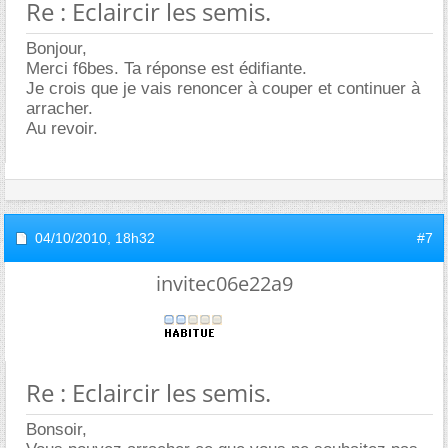
Re : Eclaircir les semis.
Bonjour,
Merci f6bes. Ta réponse est édifiante.
Je crois que je vais renoncer à couper et continuer à
arracher.
Au revoir.
04/10/2010,
18h32
#7
invitec06e22a9
Re : Eclaircir les semis.
Bonsoir,