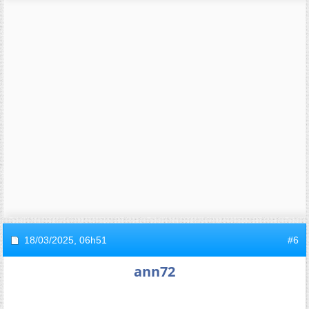
18/03/2025,
06h51
#6
ann72