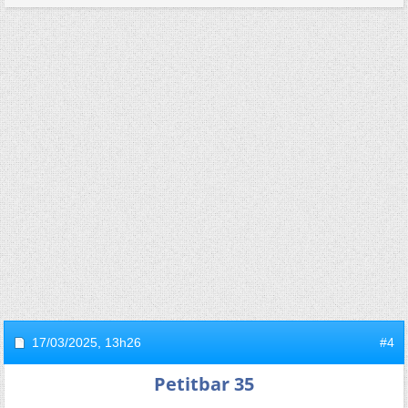
17/03/2025,
13h26
#4
Petitbar 35