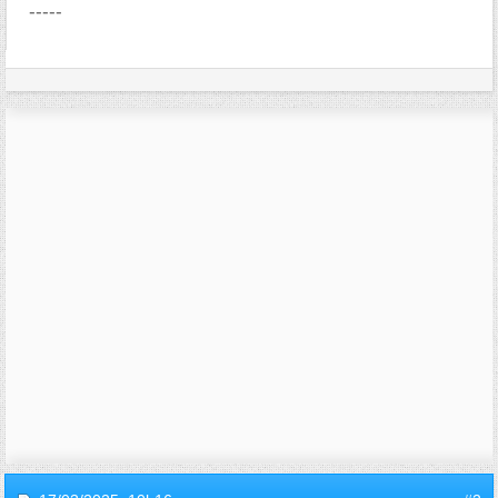
-----