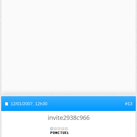
12/01/2007,
12h30
#13
invite2938c966