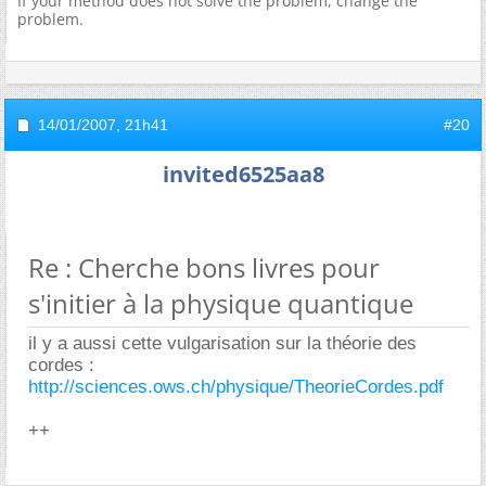
If your method does not solve the problem, change the
problem.
14/01/2007,
21h41
#20
invited6525aa8
Re : Cherche bons livres pour
s'initier à la physique quantique
il y a aussi cette vulgarisation sur la théorie des
cordes :
http://sciences.ows.ch/physique/TheorieCordes.pdf
++