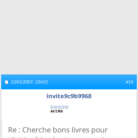
13/01/2007,
22h23
#15
invite9c9b9968
Re : Cherche bons livres pour