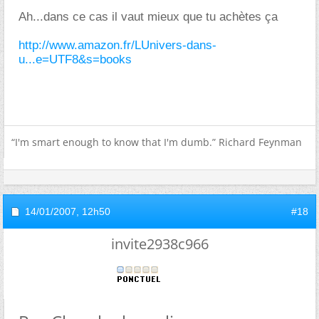
Ah...dans ce cas il vaut mieux que tu achètes ça
http://www.amazon.fr/LUnivers-dans-
u...e=UTF8&s=books
“I'm smart enough to know that I'm dumb.” Richard Feynman
14/01/2007,
12h50
#18
invite2938c966