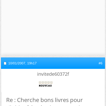
10/01/2007,
19h17
#6
invitede60372f
Re : Cherche bons livres pour