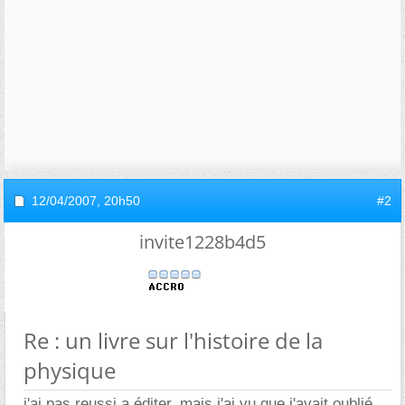
12/04/2007,
20h50
#2
invite1228b4d5
Re : un livre sur l'histoire de la
physique
j'ai pas reussi a éditer. mais j'ai vu que j'avait oublié