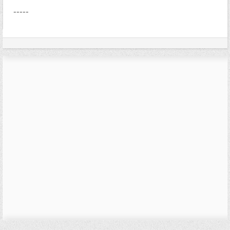
-----