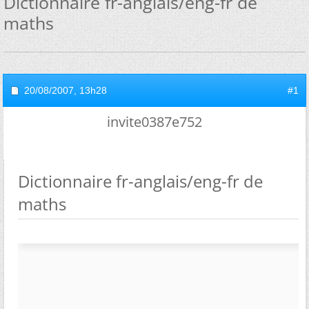
Dictionnaire fr-anglais/eng-fr de
maths
20/08/2007,
13h28
#1
invite0387e752
Dictionnaire fr-anglais/eng-fr de
maths