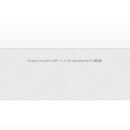
Fuseau horaire GMT +1. Il est actuellement
14h20
.