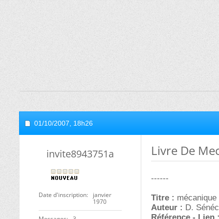
01/10/2007,
18h26
Livre De Me
invite8943751a
------
Date d'inscription
janvier
Titre :
mécanique 
1970
Auteur :
D. Sénéc
Référence - Lien 
Messages
3