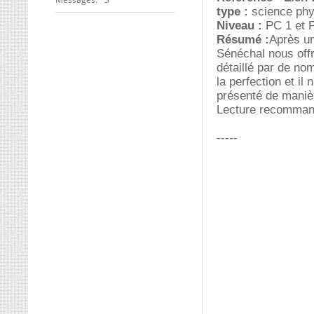
type :
science ph
Niveau :
PC 1 et 
Résumé :
Après un
Sénéchal nous offr
détaillé par de n
la perfection et il
présenté de maniè
Lecture recommand
-----