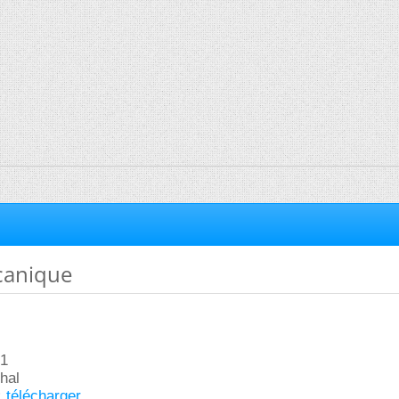
canique
1
hal
:
télécharger