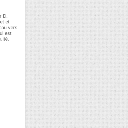
r D.
et et
eau vers
ui est
lité.