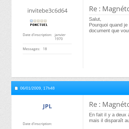
Re : Magnét
invitebe3c6d64
Salut,
Pourquoi quand je 
document que vous
Date d'inscription
janvier
1970
Messages
18
06/01/2009,
17h48
Re : Magnét
JPL
En fait il y a deu
mais il disparaît 
Date d'inscription