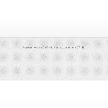
Fuseau horaire GMT +1. Il est actuellement
07h46
.