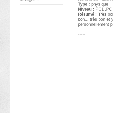
Type :
physique
Niveau :
PC1 ,PC
Résumé :
Très bon
bon... très bon et
personnellement p
-----