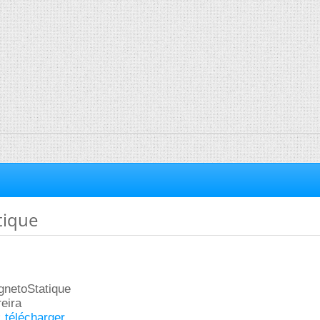
tique
gnetoStatique
reira
:
télécharger