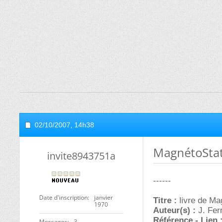
02/10/2007,
14h38
MagnétoSta
invite8943751a
------
Date d'inscription
janvier
Titre :
livre de Ma
1970
Auteur(s) :
J. Fer
Référence - Lien 
Messages
3