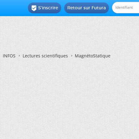
S'inscrire
Retour sur Futura

INFOS
Lectures scientifiques
MagnétoStatique