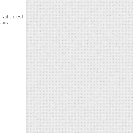
ait...c'est
sais