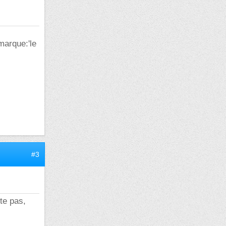
marque:'le
#3
te pas,