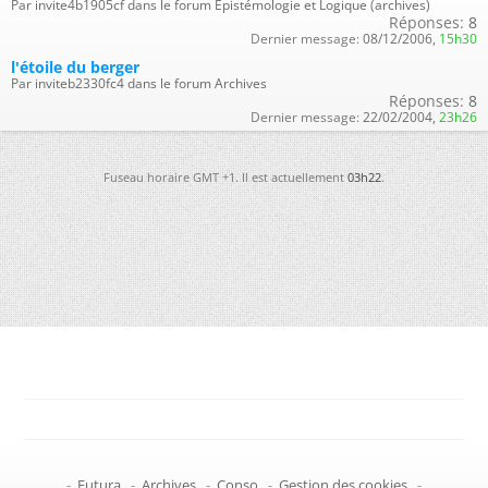
Par invite4b1905cf dans le forum Epistémologie et Logique (archives)
Réponses:
8
Dernier message:
08/12/2006,
15h30
l'étoile du berger
Par inviteb2330fc4 dans le forum Archives
Réponses:
8
Dernier message:
22/02/2004,
23h26
Fuseau horaire GMT +1. Il est actuellement
03h22
.
-
Futura
-
Archives
-
Conso
-
Gestion des cookies
-