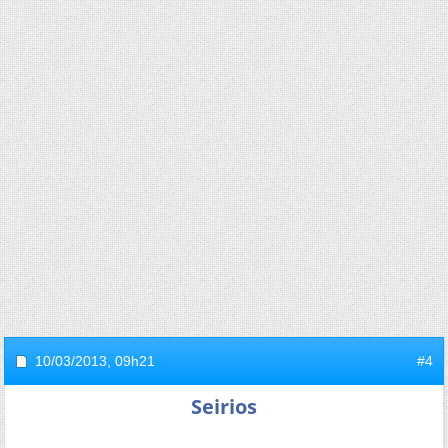
10/03/2013,
09h21
#4
Seirios