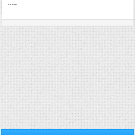
-----