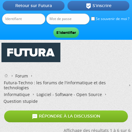
Retour sur Futura
S'inscrire

Se souvenir de moi ?
Forum
Futura-Techno : les forums de l'informatique et des
technologies
Informatique
Logiciel - Software - Open Source
Question stupide

RÉPONDRE À LA DISCUSSION
Affichage des résultats 1 à 6 sur 6