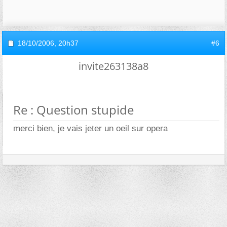
18/10/2006,
20h37
#6
invite263138a8
Re : Question stupide
merci bien, je vais jeter un oeil sur opera