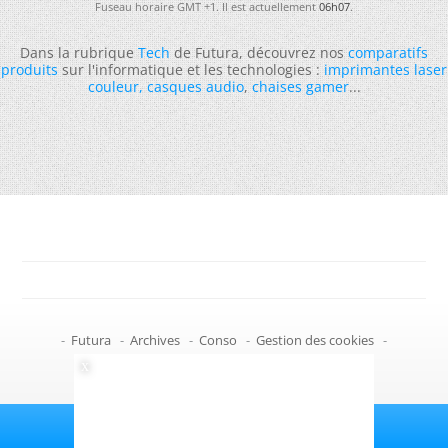
Fuseau horaire GMT +1. Il est actuellement
06h07
.
Dans la rubrique
Tech
de Futura, découvrez nos
comparatifs
produits
sur l'informatique et les technologies :
imprimantes laser
couleur
,
casques audio
,
chaises gamer
...
-
Futura
-
Archives
-
Conso
-
Gestion des cookies
-
Politique de confidentialité
-
Haut de page