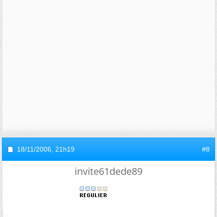
18/11/2006,
21h19
#8
invite61dede89