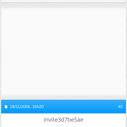
18/11/2006,
16h20
#2
invite3d7be5ae