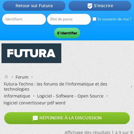
Retour sur Futura
S'inscrire

Se souvenir de moi ?
Forum
Futura-Techno : les forums de l'informatique et des
technologies
Informatique
Logiciel - Software - Open Source
logiciel convertisseur pdf word

RÉPONDRE À LA DISCUSSION
Affichage des résultats 1 à 9 sur 9