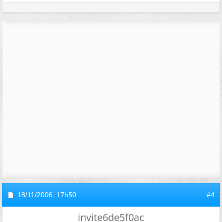
18/11/2006,
17h50
#4
invite6de5f0ac