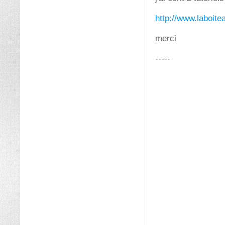
http://www.laboite
merci
-----