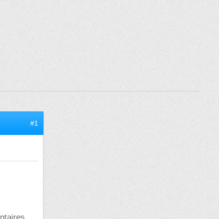
#1
entaires