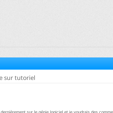
 sur tutoriel
els dernièrement sur le génie logiciel et je voudrais des comm