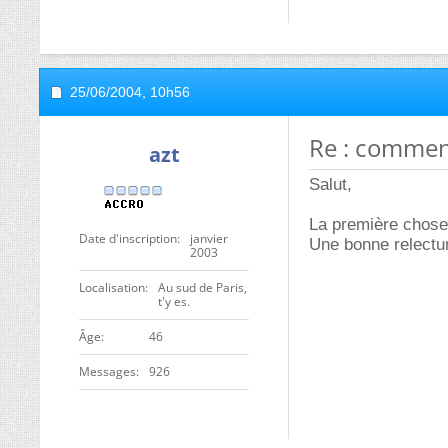
25/06/2004,
10h56
Re : comment
azt
Salut,
La première chose 
Date d'inscription
janvier
Une bonne relectu
2003
Localisation
Au sud de Paris,
t'y es.
ge
46
Messages
926