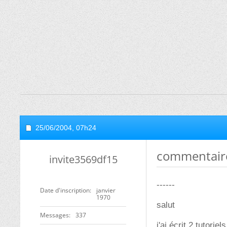
25/06/2004,
07h24
commentaire
invite3569df15
------
Date d'inscription
janvier
1970
salut
Messages
337
j'ai écrit 2 tutori