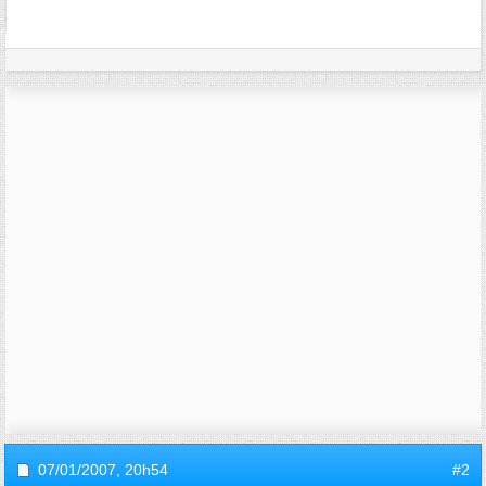
07/01/2007,
20h54
#2