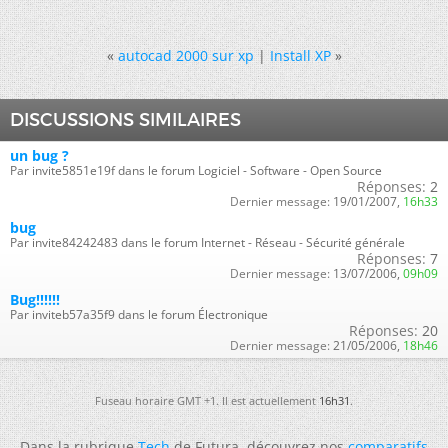
«
autocad 2000 sur xp
|
Install XP
»
DISCUSSIONS SIMILAIRES
un bug ?
Par invite5851e19f dans le forum Logiciel - Software - Open Source
Réponses:
2
Dernier message:
19/01/2007,
16h33
bug
Par invite84242483 dans le forum Internet - Réseau - Sécurité générale
Réponses:
7
Dernier message:
13/07/2006,
09h09
Bug!!!!!!
Par inviteb57a35f9 dans le forum Électronique
Réponses:
20
Dernier message:
21/05/2006,
18h46
Fuseau horaire GMT +1. Il est actuellement
16h31
.
Dans la rubrique
Tech
de Futura, découvrez nos
comparatifs