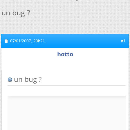
un bug ?
07/01/2007,
20h21
#1
hotto
un bug ?