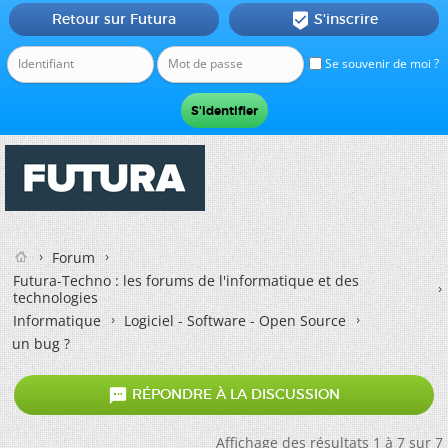
Retour sur Futura
S'inscrire

Se souvenir de moi ?
Forum
Futura-Techno : les forums de l'informatique et des
technologies
Informatique
Logiciel - Software - Open Source
un bug ?

RÉPONDRE À LA DISCUSSION
Affichage des résultats 1 à 7 sur 7