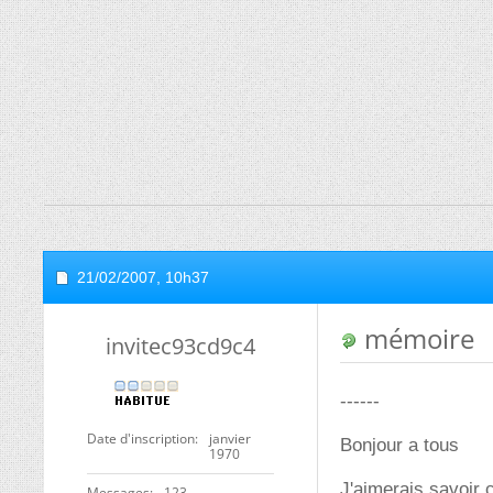
21/02/2007,
10h37
mémoire
invitec93cd9c4
------
Date d'inscription
janvier
Bonjour a tous
1970
J'aimerais savoir 
Messages
123