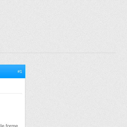
#1
lle forme