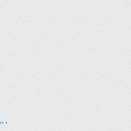
nes
»