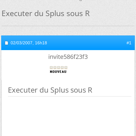
Executer du Splus sous R
02/03/2007,
16h18
#1
invite586f23f3
Executer du Splus sous R