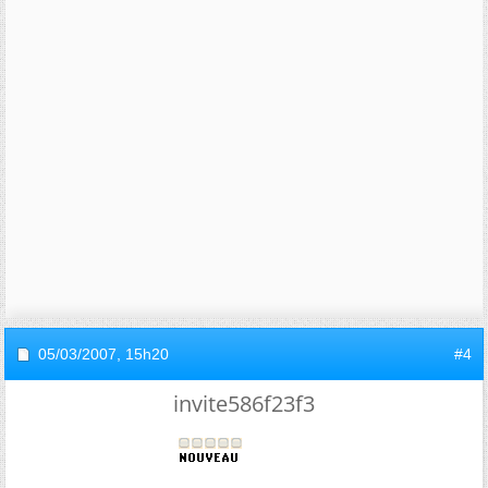
05/03/2007,
15h20
#4
invite586f23f3