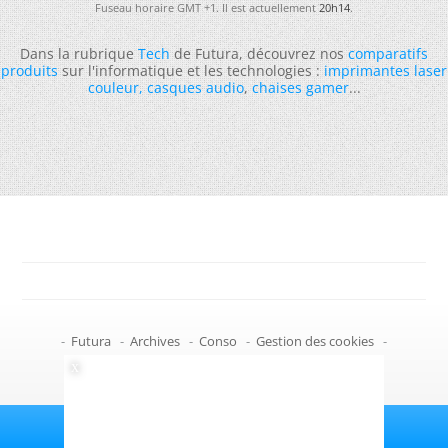
Fuseau horaire GMT +1. Il est actuellement
20h14
.
Dans la rubrique
Tech
de Futura, découvrez nos
comparatifs
produits
sur l'informatique et les technologies :
imprimantes laser
couleur
,
casques audio
,
chaises gamer
...
-
Futura
-
Archives
-
Conso
-
Gestion des cookies
-
Politique de confidentialité
-
Haut de page