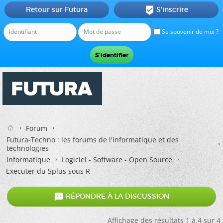
Retour sur Futura
S'inscrire

Se souvenir de moi ?
Forum
Futura-Techno : les forums de l'informatique et des
technologies
Informatique
Logiciel - Software - Open Source
Executer du Splus sous R

RÉPONDRE À LA DISCUSSION
Affichage des résultats 1 à 4 sur 4