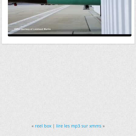
«
reel box
|
lire les mp3 sur xmms
»