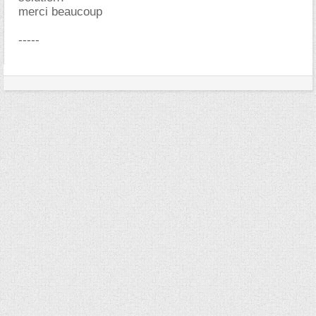
merci beaucoup
-----