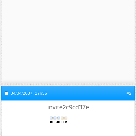
04/04/2007,
17h35
#2
invite2c9cd37e