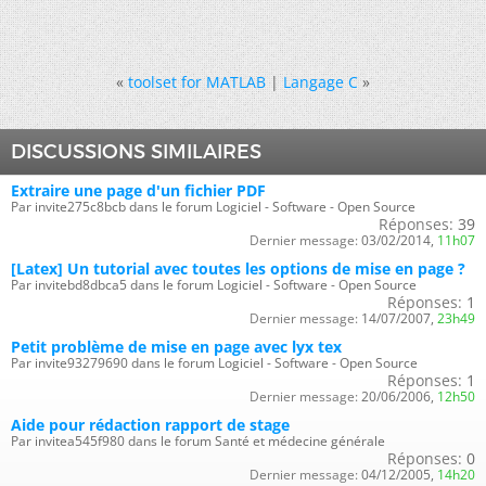
«
toolset for MATLAB
|
Langage C
»
DISCUSSIONS SIMILAIRES
Extraire une page d'un fichier PDF
Par invite275c8bcb dans le forum Logiciel - Software - Open Source
Réponses:
39
Dernier message:
03/02/2014,
11h07
[Latex] Un tutorial avec toutes les options de mise en page ?
Par invitebd8dbca5 dans le forum Logiciel - Software - Open Source
Réponses:
1
Dernier message:
14/07/2007,
23h49
Petit problème de mise en page avec lyx tex
Par invite93279690 dans le forum Logiciel - Software - Open Source
Réponses:
1
Dernier message:
20/06/2006,
12h50
Aide pour rédaction rapport de stage
Par invitea545f980 dans le forum Santé et médecine générale
Réponses:
0
Dernier message:
04/12/2005,
14h20