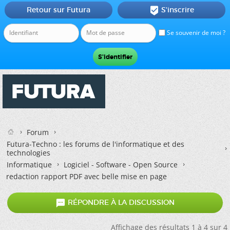
Retour sur Futura
S'inscrire

Se souvenir de moi ?
Forum
Futura-Techno : les forums de l'informatique et des
technologies
Informatique
Logiciel - Software - Open Source
redaction rapport PDF avec belle mise en page

RÉPONDRE À LA DISCUSSION
Affichage des résultats 1 à 4 sur 4