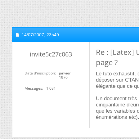
14/07/2007,
23h49
Re : [Latex]
invite5c27c063
page ?
Date d'inscription
janvier
Le tuto exhaustif,
1970
déposer sur CTAN 
élégante que ce qu
Messages
1 081
Un document très 
cinquantaine d'eur
que les variables 
énumérations etc)