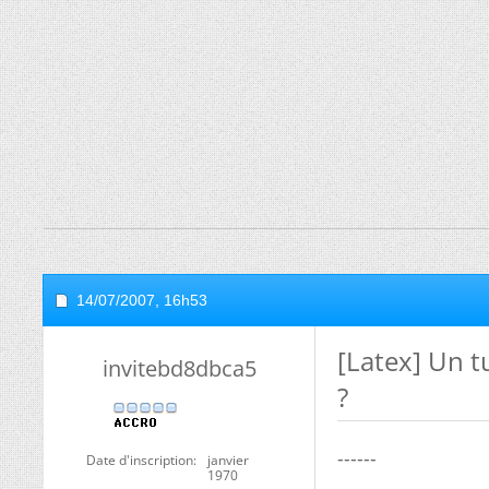
14/07/2007,
16h53
[Latex] Un t
invitebd8dbca5
?
------
Date d'inscription
janvier
1970