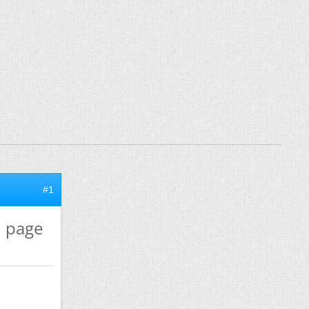
#1
n page