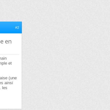
#2
se en
main
mple et
aise (une
es ainsi
. les