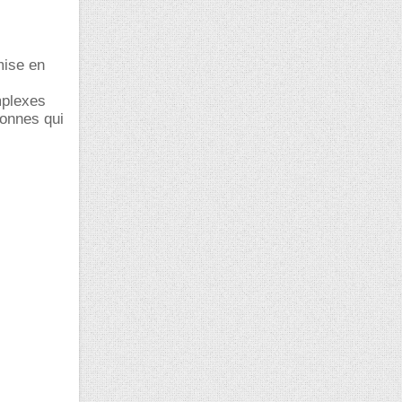
mise en
mplexes
lonnes qui