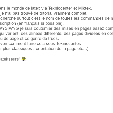
dans le monde de latex via Texniccenter et Miktex.
 je n'ai pas trouvé de tutorial vraiment complet.
recherche surtout c'est le nom de toutes les commandes de 
cription (en français si possible).
s WYSIWYG je suis coutumier des mises en pages assez co
i varient, des alinéas différents, des pages divisées en co
eu de page et ce genre de trucs.
voir comment faire cela sous Texniccenter.
s plus classiques : orientation de la page etc...)
"Latekseurs"