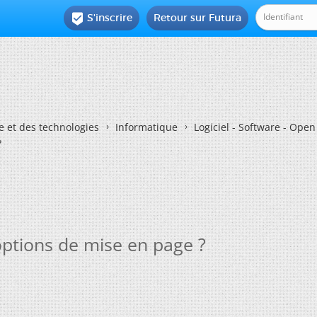
S'inscrire
Retour sur Futura

e et des technologies
Informatique
Logiciel - Software - Ope
?
 options de mise en page ?