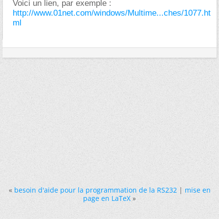
Voici un lien, par exemple :
http://www.01net.com/windows/Multime...ches/1077.ht
ml
«
besoin d'aide pour la programmation de la RS232
|
mise en
page en LaTeX
»