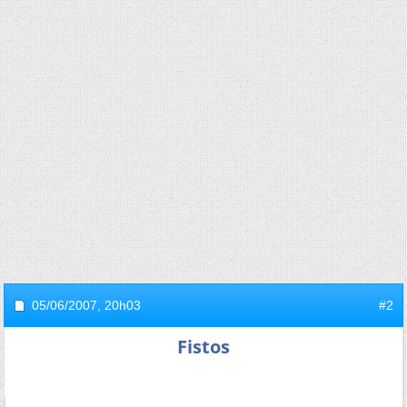
05/06/2007,
20h03
#2
Fistos