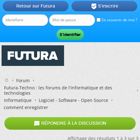
Retour sur Futura
S'inscrire

Se souvenir de moi ?
Forum
Futura-Techno : les forums de l'informatique et des
technologies
Informatique
Logiciel - Software - Open Source
comment enregistrer

RÉPONDRE À LA DISCUSSION
Affichage des résultats 1 à 3 sur 3