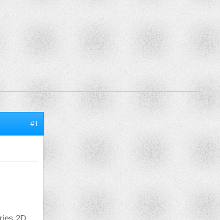
#1
ries 2D