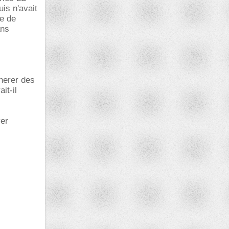
uis n'avait
he de
ans
enerer des
it-il
ver