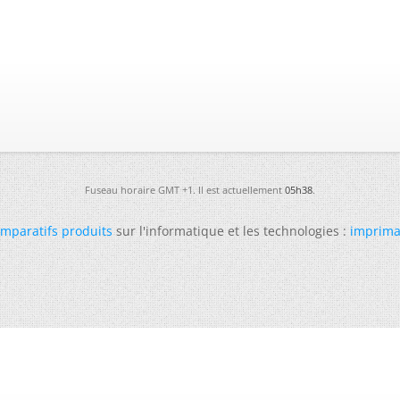
Fuseau horaire GMT +1. Il est actuellement
05h38
.
mparatifs produits
sur l'informatique et les technologies :
imprima