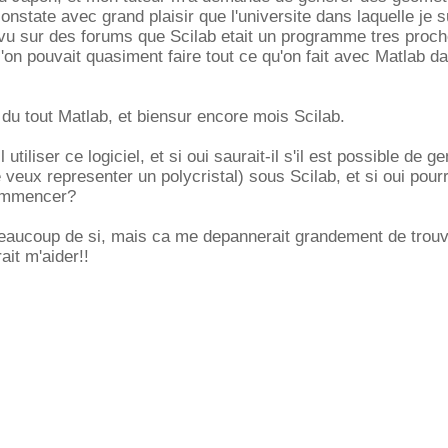
onstate avec grand plaisir que l'universite dans laquelle je s
i vu sur des forums que Scilab etait un programme tres proc
 l'on pouvait quasiment faire tout ce qu'on fait avec Matlab d
du tout Matlab, et biensur encore mois Scilab.
 utiliser ce logiciel, et si oui saurait-il s'il est possible de g
e veux representer un polycristal) sous Scilab, et si oui pourra
commencer?
 beaucoup de si, mais ca me depannerait grandement de trou
ait m'aider!!