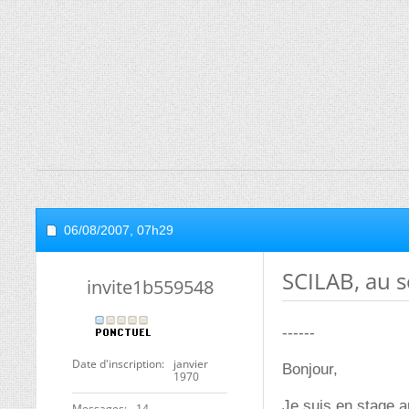
06/08/2007,
07h29
SCILAB, au s
invite1b559548
------
Date d'inscription
janvier
Bonjour,
1970
Je suis en stage 
Messages
14