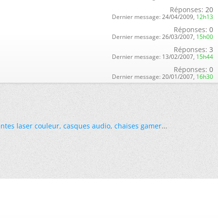
Réponses:
20
Dernier message:
24/04/2009,
12h13
Réponses:
0
Dernier message:
26/03/2007,
15h00
Réponses:
3
Dernier message:
13/02/2007,
15h44
Réponses:
0
Dernier message:
20/01/2007,
16h30
ntes laser couleur
,
casques audio
,
chaises gamer
...